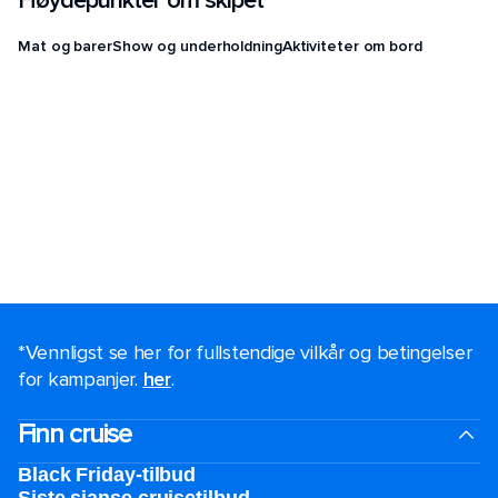
Høydepunkter om skipet
Mat og barer
Show og underholdning
Aktiviteter om bord
*Vennligst se her for fullstendige vilkår og betingelser
for kampanjer.
her
.
Finn cruise
Black Friday-tilbud