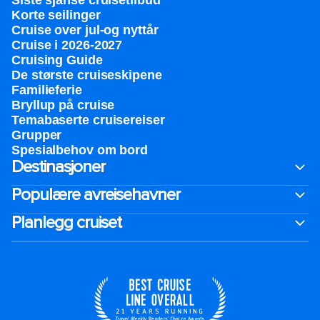
Siste sjanse cruisetilbud
Korte seilinger
Cruise over jul-og nyttår
Cruise i 2026-2027
Cruising Guide
De største cruiseskipene
Familieferie
Bryllup på cruise
Temabaserte cruisereiser
Grupper
Spesialbehov om bord
Destinasjoner
Populære avreisehavner
Planlegg cruiset