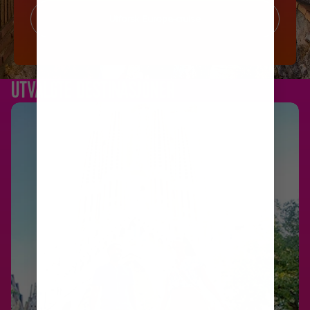
Utforsk Europa-cruise
UTVALGTE DESTINASJONER