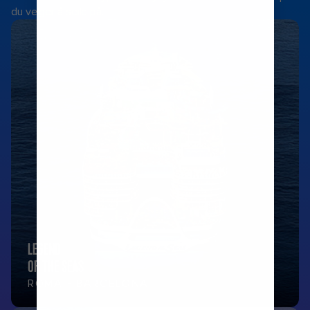
du velger å seile på.
LEGEND
OF THE SEAS
ROMA - BARCELONA