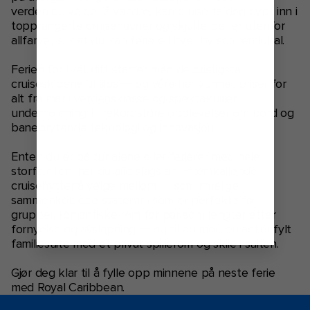
verden du velger å vandre, kan cruise ta deg dypt inn i
topprangerte cruisehavner og skjulte perler utenfor
allfarvei, slik at du kan feriere i hver by som en lokal.
Ferien for livet ditt starter med de dristigste
cruiseskipene til sjøs — og våre har vunnet priser for
alt fra mat i verdensklasse og spektakulær
underholdning til rekordstore opplevelser om bord og
banebrytende teknologi og innovasjon.
Enten du er på tur alene eller ferierer med hele
storfamilien, har du alle slags ahh-fremkallende
cruisehytter å velge mellom — som rimelige
sammenkoblede staterom som er perfekte for
grupper, romantiske rom for par som lengter etter
fornyelse og avslapning — og til og med en actionfylt
familiesuite med et privat spillerom og sklie i suiten.
Gjør deg klar til å fylle opp minnene på neste ferie
med Royal Caribbean.