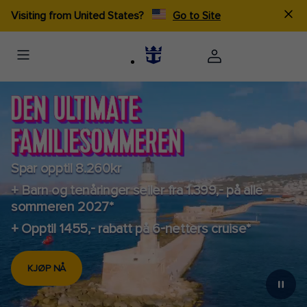
Visiting from United States?
Go to Site
Spar opptil 8.260kr
+ Barn og tenåringer seiler fra 1.399,- på alle
sommeren 2027*
+ Opptil 1455,- rabatt på 6-netters cruise*
KJØP NÅ