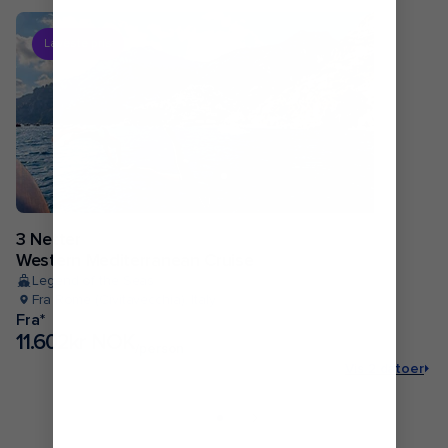
Laveste pris
3 Netter
Western Mediterranean Cruise
Legend of the Seas
Fra Rome (Civitavecchia), Italy
Fra*
11.602kr NOK
/person
Vis 2 datoer