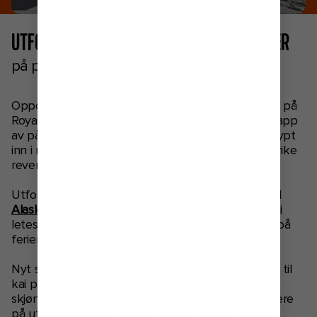
UTFORSK UFORGLEMMELIGE DESTINASJONER
på prisvinnende cruiseskip.
Oppdag noen av de mest fantastiske reisemålene på
Royal Caribbean®-cruise. Få følelsen av øyliv og slapp
av på noen av de beste strendene i verden, dra dypt
inn i regnskogene og snorkle blant de mest fargerike
revene på cruise til
Karibia
og The Bahamas.
Utforsk den store, vide villmarken når du cruiser til
Alaska
og legg ut på eventyr på isbreer, vask gull i
letesamfunn, og vandre over den røffe tundraen på
ferien din.
Nyt smaker som pirrer smaksløkene når du legger til
kai på
middelhavscruise
, og utforsk den naturlige
skjønnheten i De britiske øyer, Skandinavia og videre
på uforglemmelige cruise i Europa. Uansett hvor i