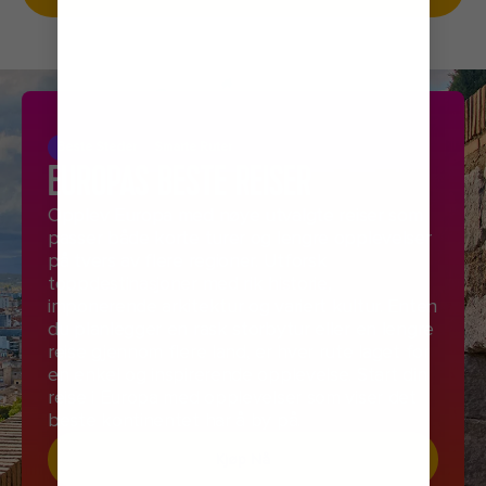
Beste Steder
Smarte Ruter
EUROPAS BESTE REISER
Opplev Europa med nøye utvalgte reiser som
passer både korte turer og lengre opplevelser
på tvers av flere regioner. Utforsk
toppdestinasjoner med rik historie,
imponerende arkitektur og variert kultur. Enten
du planlegger en rask storbytur eller en lengre
reise gjennom flere land, er hver rute laget for
en enkel og inspirerende opplevelse. Start din
reise i Europa med opplevelser som viser det
beste kontinentet har å by på.
Kjøp Nå