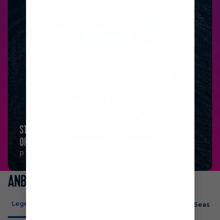
STAR
OF THE SEAS
PT. CANAVERAL
ANBEFALT FOR DEG
Legend of the Seas
Mariner of the Seas
Icon of the Seas