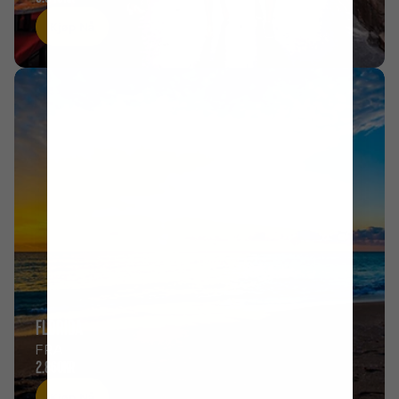
Kjøp Nå
FLORIDA
FRA
2.860KR
Kjøp Nå