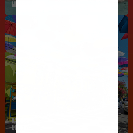
MIDDELHAVSFERIE
KARIBISK
UTFERDSEL