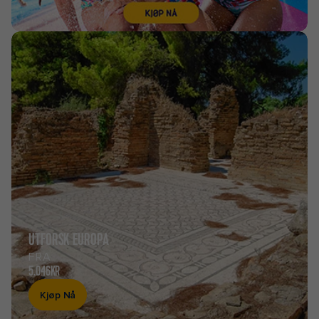
UTFORSK EUROPA
FRA
5.046KR
Kjøp Nå