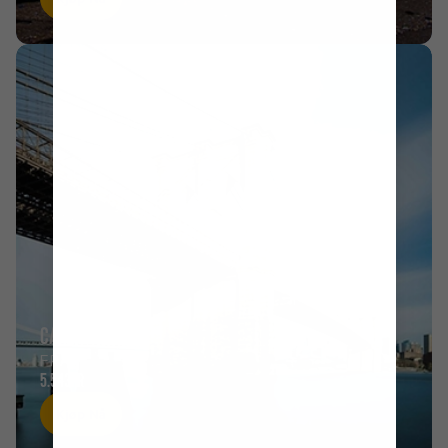
CAPE LIBERTY
FRA
5.543KR
Kjøp Nå