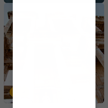
ITALIA
FRA
8.177KR
Kjøp Nå