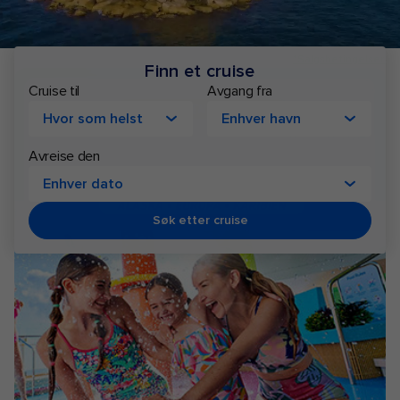
*Salgsbetingelser.
Finn et cruise
Royal
Cruise til
Avgang fra
Caribbean
Hvor som helst
Enhver havn
Cruise
Avreise den
Enhver dato
Søk etter cruise