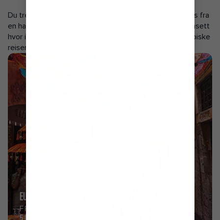
POPULÆRE HAVNER
Du trenger ikke å reise langt for en fantastisk ferie. Kryss fra
en havn nær deg til toppvurderte feriedestinasjoner. Uansett
hvor i verden du seiler fra, vil du finne mange tilbud på episke
reiser som seiler fra hele verden.
EUROPA
FRA
5.046KR