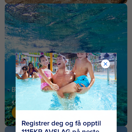
EPISK KARIBISK
FRA
4.415KR
Kjøp Nå