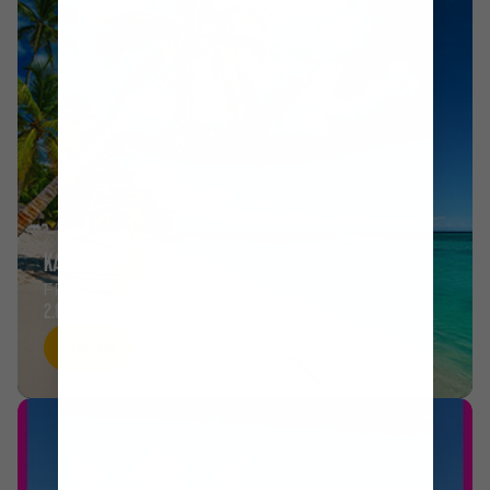
KARIBISK REISER
FRA
2.860KR
Kjøp Nå