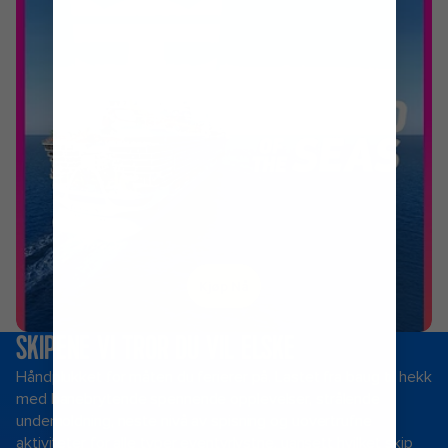
Kjøp Nå
SKIPENE VI TROR DU VIL ELSKE
Håndplukket for måten du ferierer på. Lastet fra baug til hekk
med banebrytende spennende opplevelser, strålende
underholdning, neste nivå av spisning og uovertrufne
aktiviteter for alle typer eventyrlystne, uansett hvilket skip