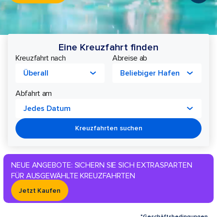
Eine Kreuzfahrt finden
Kreuzfahrt nach
Abreise ab
Überall
Beliebiger Hafen
Abfahrt am
Jedes Datum
Kreuzfahrten suchen
NEUE ANGEBOTE: SICHERN SIE SICH EXTRASPARTEN 
FÜR AUSGEWÄHLTE KREUZFAHRTEN
Jetzt Kaufen
*Geschäftsbedingungen.