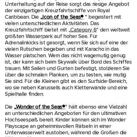
Unterhaltung auf der Reise sorgt das riesige Angebot
der einzigartigen Kreuzfahrtschiffe von Royal
Caribbean. Die
„
Icon of the Seas®
“ begeistert mit
vielen unterschiedlichen Aktivitäten. Das
Kreuzfahrtschiff bietet mit „
Category 6
“ den weltweit
größten Wasserpark auf hoher See. Für
Adrenalinkicks ist gesorgt, wenn Sie sich auf eine der
vielen Rutschen begeben und mit Karacho in das
Wasser platschen. Wem das nicht wagemutig genug
ist, der kann sich beim Skywalk über Bord des Schiffes
trauen. Mit Seilen und Gurten befestigt, stolzieren Sie
über die schmalen Planken, um zu testen, wie mutig
Sie sind. Für die Kleinen gibt es den Surfside-Bereich,
wo sie neben Karussells auch Kletterwände und eine
Spielhalle finden.
Die
„
Wonder of the Seas®
” hält ebenso eine Vielzahl
an unterschiedlichen Angeboten für den ultimativen
Hochseespaß bereit. Kinder können sich im Wonder
Playscape an geheimnisvollen Rätseln in einer
Unterwasserwelt austoben, während die Großen die