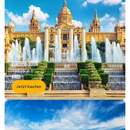
EUROPA-TOUR
PREIS AB
€463
Jetzt Kaufen