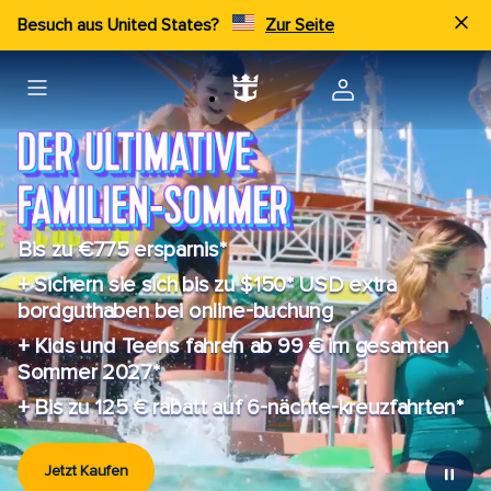
Besuch aus United States?
Zur Seite
Bis zu €775 ersparnis*
+ Sichern sie sich bis zu $150* USD extra
bordguthaben bei online-buchung
+ Kids und Teens fahren ab 99 € im gesamten
Sommer 2027*
+ Bis zu 125 € rabatt auf 6-nächte-kreuzfahrten*
Jetzt Kaufen