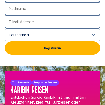
Nachname
E-Mail-Adresse
Deutschland
Land/Ort
Registrieren
Top-Reiseziel
Tropische Auszeit
KARIBIK REISEN
Entdecken Sie die Karibik mit traumhaften
Kreuzfahrten, ideal für Kurzreisen oder