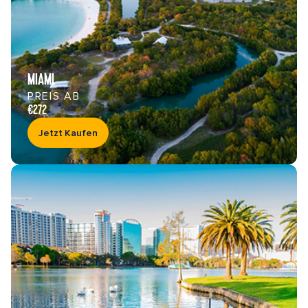
MIAMI
PREIS AB
€272
Jetzt Kaufen