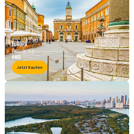
EUROPA
PREIS AB
€463
Jetzt Kaufen