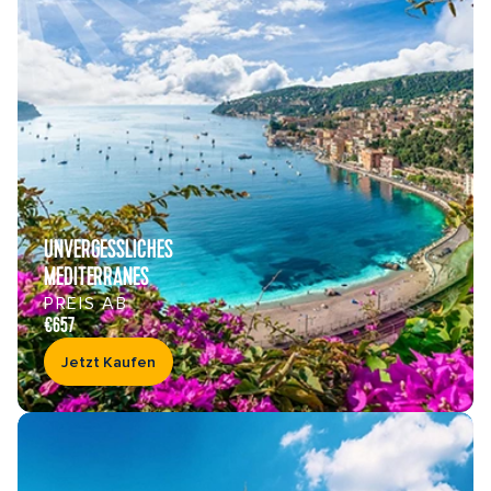
UNVERGESSLICHES
MEDITERRANES
PREIS AB
€657
Jetzt Kaufen