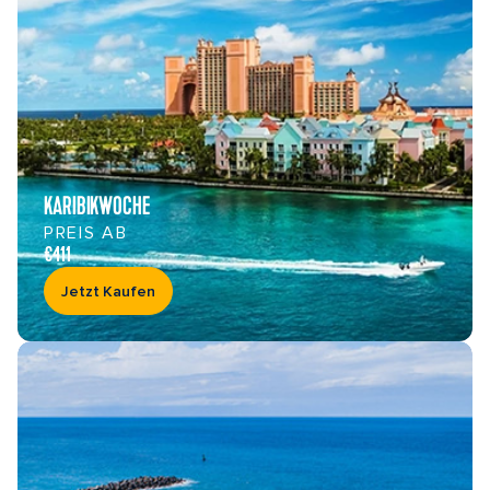
KARIBIKWOCHE
PREIS AB
€411
Jetzt Kaufen