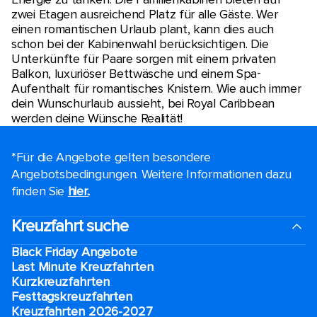
zwei Etagen ausreichend Platz für alle Gäste. Wer
einen romantischen Urlaub plant, kann dies auch
schon bei der Kabinenwahl berücksichtigen. Die
Unterkünfte für Paare sorgen mit einem privaten
Balkon, luxuriöser Bettwäsche und einem Spa-
Aufenthalt für romantisches Knistern. Wie auch immer
dein Wunschurlaub aussieht, bei Royal Caribbean
werden deine Wünsche Realität!
*Für die Angebote gelten besondere
Angebotsbedingungen. Weitere Informationen dazu
finden Sie
hier.
.
Kreuzfahrt suche
Black Friday Angebote
Last Minute Kreuzfahrten
Kurzkreuzfahrten​
Festtagskreuzfahrten​
Kreuzfahrten 2026-2027