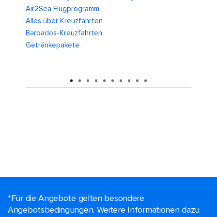
ea Flugprogramm
Casino
über Kreuzfahrten
Check-in und Bordkar
dos-Kreuzfahrten
Club Royale
nkepakete
Crown & Anchor Soci
*Für die Angebote gelten besondere
Angebotsbedingungen. Weitere Informationen dazu