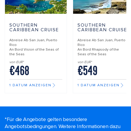
SOUTHERN
SOUTHERN
CARIBBEAN CRUISE
CARIBBEAN CRUISE
Abreise Ab
San Juan, Puerto
Abreise Ab
San Juan, Puerto
Rico
Rico
An Bord
Vision of the Seas of
An Bord
Rhapsody of the
the Seas
Seas of the Seas
von EUR*
von EUR*
€468
€549
1 DATUM ANZEIGEN
1 DATUM ANZEIGEN
*Für die Angebote gelten besondere
Angebotsbedingungen. Weitere Informationen dazu