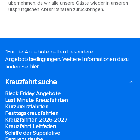
übernehmen, da wir alle unsere Gäste wieder in unseren
ursprünglichen Abfahrtshafen zurückbringen.
*Für die Angebote gelten besondere
Angebotsbedingungen. Weitere Informationen dazu
finden Sie
hier.
.
Kreuzfahrt suche
Black Friday Angebote
Last Minute Kreuzfahrten
Kurzkreuzfahrten​
Festtagskreuzfahrten​
Kreuzfahrten 2026-2027
Kreuzfahrt Leitfaden
Schiffe der Superlative
Familienurlaube​