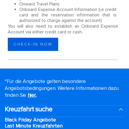
Onward Travel Plans
Onboard Expense Account Information (i.e credit
card and the reservation information that is
authorized to charge against the account)
You will also need to establish an Onboard Expense
Account via either credit card or cash.
CHECK-IN NOW
*Für die Angebote gelten besondere
Angebotsbedingungen. Weitere Informationen dazu
finden Sie
hier.
.
Kreuzfahrt suche
Black Friday Angebote
Last Minute Kreuzfahrten