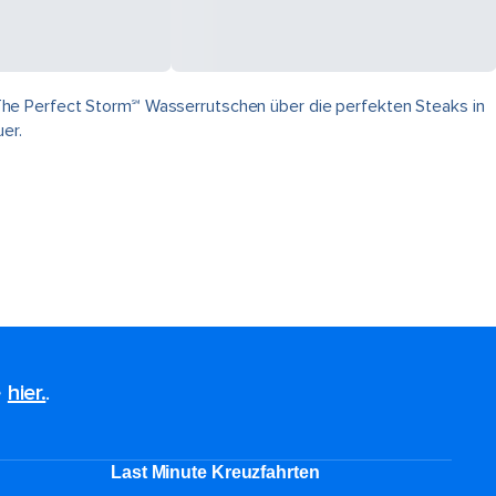
The Perfect Storm℠ Wasserrutschen über die perfekten Steaks in
er.
e
hier.
.
Last Minute Kreuzfahrten