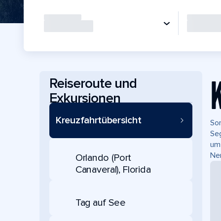
Reiseroute und
Exkursionen
Kreuzfahrtübersicht
Sor
Seg
um 
Ner
Orlando (Port
Canaveral), Florida
Tag auf See