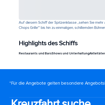
Auf diesem Schiff der Spitzenklasse „sehen Sie mehr
Chops Grille℠ bis hin zu einmaligen, schillernden Bühne
Highlights des Schiffs
Restaurants und Bars
Shows und Unterhaltung
Aktivitäte
*Für die Angebote gelten besondere Angebots
Kreuzfahrt suche