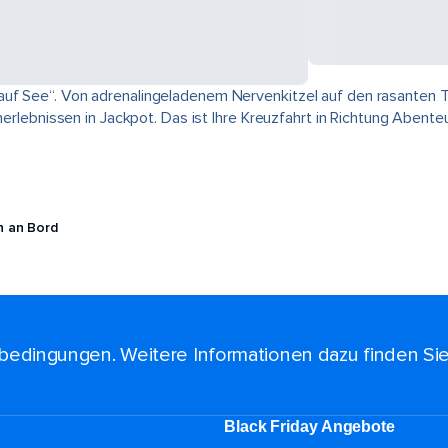
 auf See“. Von adrenalingeladenem Nervenkitzel auf den rasanten 
nerlebnissen in Jackpot. Das ist Ihre Kreuzfahrt in Richtung Abenteu
n an Bord
bedingungen. Weitere Informationen dazu finden Si
Black Friday Angebote