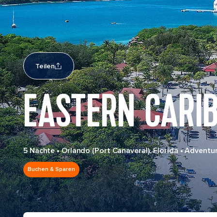
Teilen
EASTERN CARI
5 Nächte
•
Orlando (Port Canaveral), Florida
•
Adventur
Buchen & Sparen