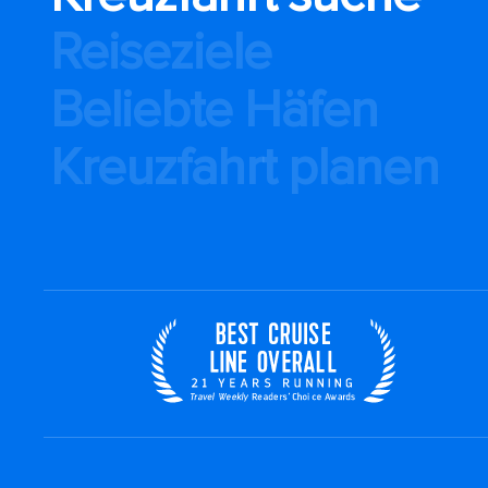
Reiseziele
Beliebte Häfen
Kreuzfahrt planen