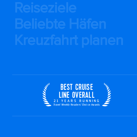
Reiseziele
Beliebte Häfen
Kreuzfahrt planen