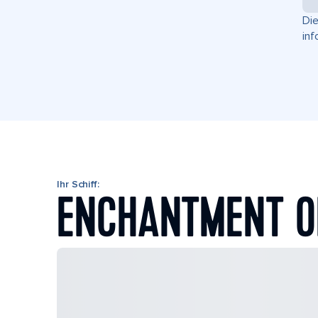
Die
inf
Ihr Schiff:
ENCHANTMENT O