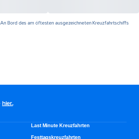
. An Bord des am öftesten ausgezeichneten Kreuzfahrtschiffs
e
hier.
.
Last Minute Kreuzfahrten
Festtagskreuzfahrten​