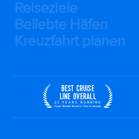
Reiseziele
Beliebte Häfen
Kreuzfahrt planen