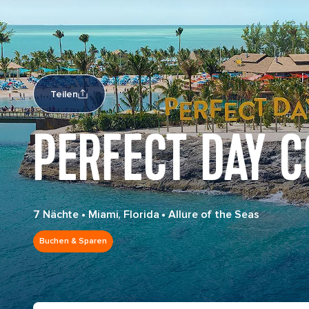
Teilen
PERFECT DAY C
7 Nächte
•
Miami, Florida
•
Allure of the Seas
Buchen & Sparen