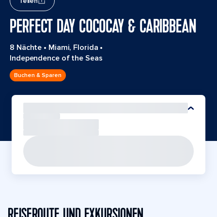
Teilen
PERFECT DAY COCOCAY & CARIBBEAN
8 Nächte
•
Miami, Florida
•
Independence of the Seas
Buchen & Sparen
REISEROUTE UND EXKURSIONEN