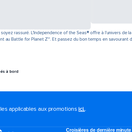
oyez rassuré. L'Independence of the Seas® offre à l'univers de la
nt au Battle for Planet Z℠. Et passez du bon temps en savourant 
tés à bord
ales applicables aux promotions
ici.
.
Croisières de dernière minute