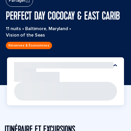
Partager
PERFECT DAY COCOCAY & EAST CARIB
11 nuits
•
Baltimore, Maryland
•
Vision of the Seas
Réservez & Économisez
ITINÉRAIRE ET EXCURSIONS