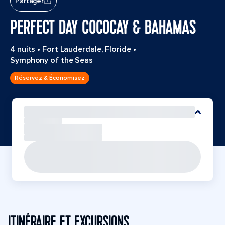
Partager
PERFECT DAY COCOCAY & BAHAMAS
4 nuits
•
Fort Lauderdale, Floride
•
Symphony of the Seas
Réservez & Économisez
ITINÉRAIRE ET EXCURSIONS