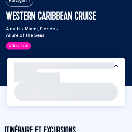
Partager
WESTERN CARIBBEAN CRUISE
4 nuits
•
Miami, Floride
•
Allure of the Seas
Offres flash
ITINÉRAIRE ET EXCURSIONS