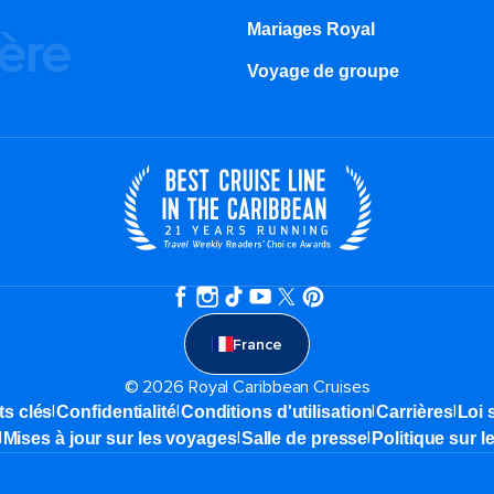
Mariages Royal
ière
Voyage de groupe​
France
© 2026 Royal Caribbean Cruises
|
|
|
|
ts clés
Confidentialité
Conditions d'utilisation
Carrières
Loi 
|
|
|
Mises à jour sur les voyages
Salle de presse
Politique sur l