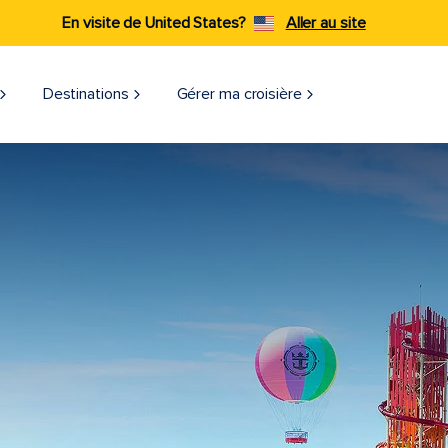
En visite de United States?
Aller au site
Destinations
Gérer ma croisière