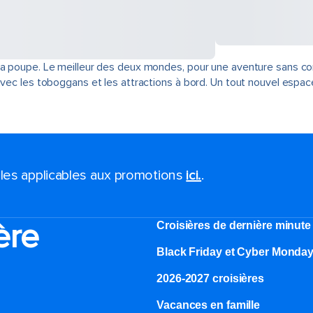
 la poupe. Le meilleur des deux mondes, pour une aventure sans 
avec les toboggans et les attractions à bord. Un tout nouvel espac
ales applicables aux promotions
ici.
.
ère
Croisières de dernière minute
Black Friday et Cyber Monda
2026-2027 croisières
Vacances en famille