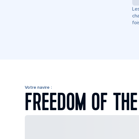
Les
cha
foi
Votre navire :
FREEDOM OF THE