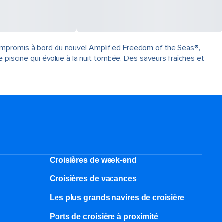
compromis à bord du nouvel Amplified Freedom of the Seas®,
e piscine qui évolue à la nuit tombée. Des saveurs fraîches et
Croisières de week-end
y
Croisières de vacances
Les plus grands navires de croisière
Ports de croisière à proximité