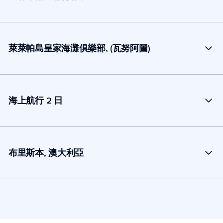
萊萊帕島皇家海灘俱樂部, (瓦努阿圖)
海上航行 2 日
布里斯本, 澳大利亞