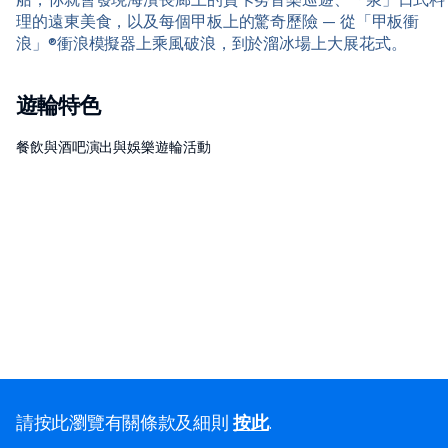
船，你就會發現海濱長廊上的賈卡努音樂巡遊、「泉」日式料
理的遠東美食，以及每個甲板上的驚奇歷險 — 從「甲板衝
浪」®衝浪模擬器上乘風破浪，到於溜冰場上大展花式。
遊輪特色
餐飲與酒吧
演出與娛樂
遊輪活動
請按此瀏覽有關條款及細則
按此
.