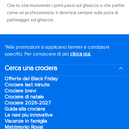
Che tu stia muovendo i primi passi sul ghiaccio o che pattini
come un professionista, ti divertirai sempre sulla pista di
pattinaggio sul ghiaccio.
*Alle promozioni si applicano termini e condizioni
specifici. Per conoscere di più
clicca qui.
.
Cerca una crociera
Offerte del Black Friday
Crociere last minute
Crociere brevi​
Crociere di natale​
Crociere 2026-2027
Guida alla crociera
Le navi piu innovative
Vacanze in famiglia
Matrimonio Royal