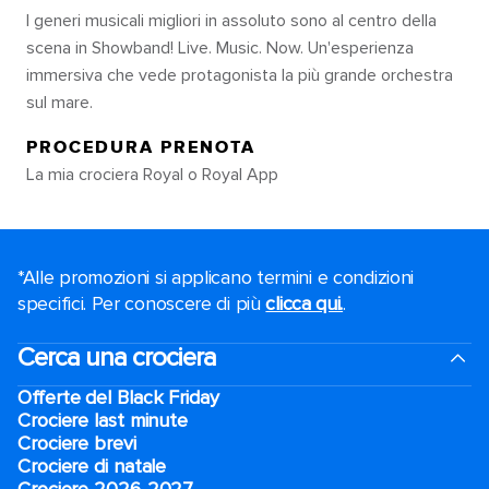
I generi musicali migliori in assoluto sono al centro della
scena in Showband! Live. Music. Now. Un'esperienza
immersiva che vede protagonista la più grande orchestra
sul mare.
PROCEDURA PRENOTA
La mia crociera Royal o Royal App
*Alle promozioni si applicano termini e condizioni
specifici. Per conoscere di più
clicca qui.
.
Cerca una crociera
Offerte del Black Friday
Crociere last minute
Crociere brevi​
Crociere di natale​