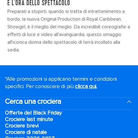
È L'ORA DELLO SPETTACOLO
Preparati a stupirti: quando si tratta di intrattenimento a
bordo, la nuova Original Production di Royal Caribbean,
Showgirl, è il meglio del meglio. Da incredibili coreografie a
effetti di luce e video all'avanguardia, questo omaggio
all'iconica donna dello spettacolo di terrà incollato alla
sedia.
*Alle promozioni si applicano termini e condizioni
specifici. Per conoscere di più
clicca qui.
.
Cerca una crociera
Offerte del Black Friday
Crociere last minute
Crociere brevi​
Crociere di natale​