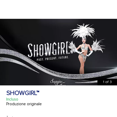
1
of
3
SHOWGIRL™
Incluso
Produzione originale