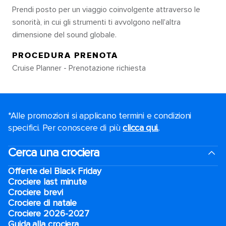
Prendi posto per un viaggio coinvolgente attraverso le
sonorità, in cui gli strumenti ti avvolgono nell'altra
dimensione del sound globale.
PROCEDURA PRENOTA
Cruise Planner - Prenotazione richiesta
*Alle promozioni si applicano termini e condizioni
specifici. Per conoscere di più
clicca qui.
.
Cerca una crociera
Offerte del Black Friday
Crociere last minute
Crociere brevi​
Crociere di natale​
Crociere 2026-2027
Guida alla crociera