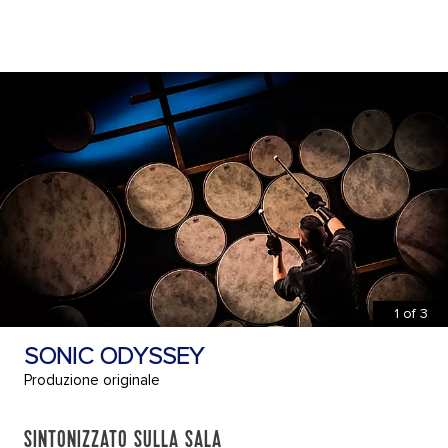
1
of
3
SONIC ODYSSEY
Produzione originale
SINTONIZZATO SULLA SALA