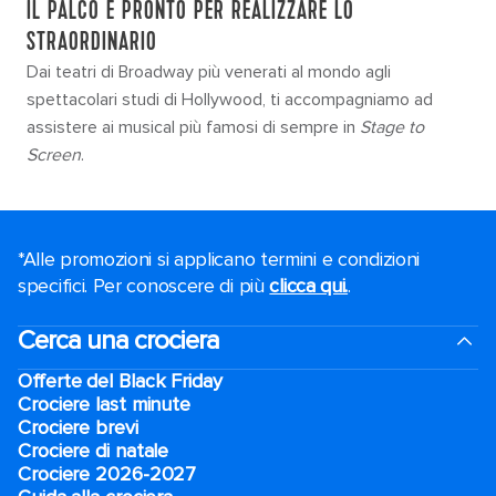
IL PALCO È PRONTO PER REALIZZARE LO
STRAORDINARIO
Dai teatri di Broadway più venerati al mondo agli
spettacolari studi di Hollywood, ti accompagniamo ad
assistere ai musical più famosi di sempre in
Stage to
Screen
.
*Alle promozioni si applicano termini e condizioni
specifici. Per conoscere di più
clicca qui.
.
Cerca una crociera
Offerte del Black Friday
Crociere last minute
Crociere brevi​
Crociere di natale​
Crociere 2026-2027