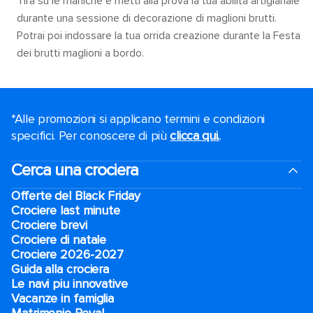
Tira su le maniche e metti alla prova la tua abilità artigianale
durante una sessione di decorazione di maglioni brutti.
Potrai poi indossare la tua orrida creazione durante la Festa
dei brutti maglioni a bordo.
*Alle promozioni si applicano termini e condizioni
specifici. Per conoscere di più
clicca qui.
.
Cerca una crociera
Offerte del Black Friday
Crociere last minute
Crociere brevi​
Crociere di natale​
Crociere 2026-2027
Guida alla crociera
Le navi piu innovative
Vacanze in famiglia