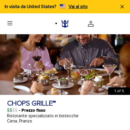
In visita da United States?
Vai al sito
1
of
5
CHOPS GRILLE℠
$$
- Prezzo fisso
Ristorante specializzato in bistecche
Cena, Pranzo