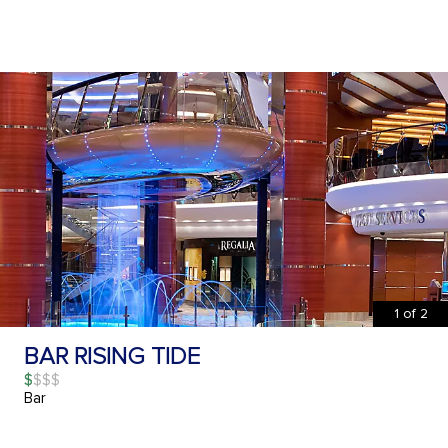
1
of
2
BAR RISING TIDE
$
Bar