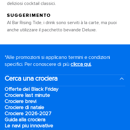
deliziosi cocktail classici.
SUGGERIMENTO
Al Bar Rising Tide, i drink sono serviti à la carte, ma puoi
anche utilizzare il pacchetto bevande Deluxe.
*Alle promozioni si applicano termini e condizioni
specifici. Per conoscere di più
clicca qui.
.
Cerca una crociera
Offerte del Black Friday
Crociere last minute
Crociere brevi​
Crociere di natale​
Crociere 2026-2027
Guida alla crociera
Le navi piu innovative