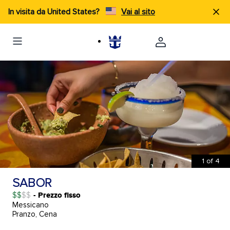
In visita da United States?
Vai al sito
1
of
4
SABOR
$$
- Prezzo fisso
Messicano
Pranzo, Cena