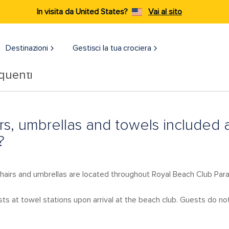
In visita da United States?
Vai al sito
Destinazioni​
Gestisci la tua crociera
quenti
rs, umbrellas and towels included 
?
airs and umbrellas are located throughout Royal Beach Club Para
sts at towel stations upon arrival at the beach club. Guests do no