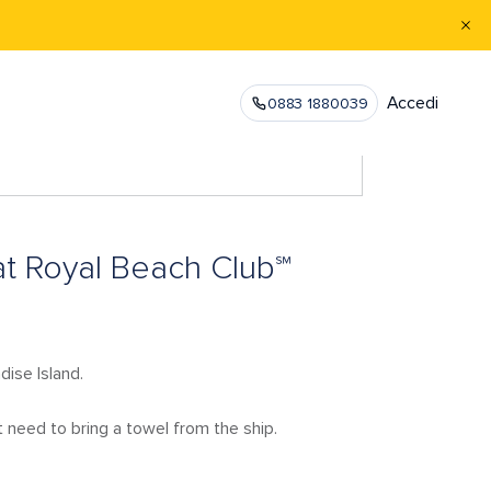
Accedi
0883 1880039
at Royal Beach Club℠
dise Island.
t need to bring a towel from the ship.