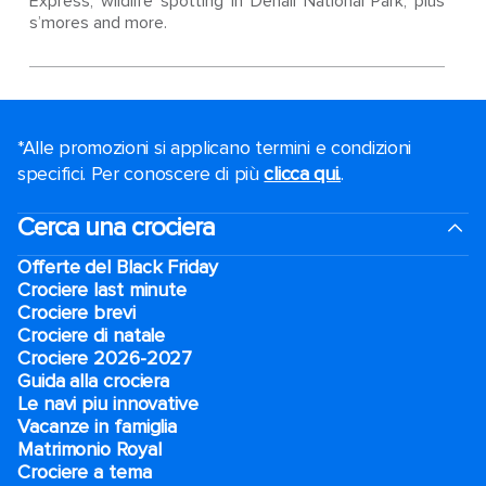
Express, wildlife spotting in Denali National Park, plus
s’mores and more.
*Alle promozioni si applicano termini e condizioni
specifici. Per conoscere di più
clicca qui.
.
Cerca una crociera
Offerte del Black Friday
Crociere last minute
Crociere brevi​
Crociere di natale​
Crociere 2026-2027
Guida alla crociera
Le navi piu innovative
Vacanze in famiglia
Matrimonio Royal
Crociere a tema