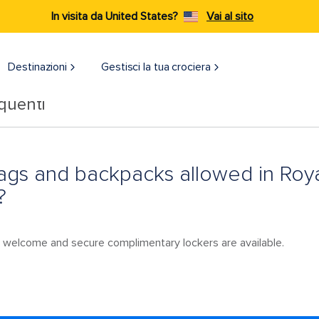
In visita da United States?
Vai al sito
Destinazioni​
Gestisci la tua crociera
quenti
ags and backpacks allowed in Roy
?
re welcome and secure complimentary lockers are available.