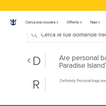
Cerca una crociera
Offerte
Navi
Cerca le tue domande fre
Are personal b
D
Paradise Island
R
Definitely. Personal bags a