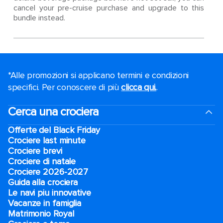
cancel your pre-cruise purchase and upgrade to this
bundle instead.
*Alle promozioni si applicano termini e condizioni
specifici. Per conoscere di più
clicca qui.
.
Cerca una crociera
Offerte del Black Friday
Crociere last minute
Crociere brevi​
Crociere di natale​
Crociere 2026-2027
Guida alla crociera
Le navi piu innovative
Vacanze in famiglia
Matrimonio Royal