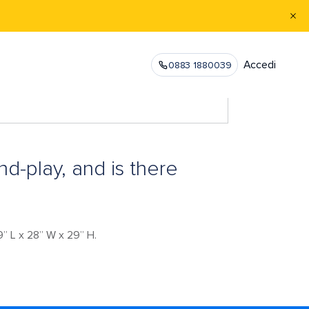
Accedi
0883 1880039
d-play, and is there
” L x 28” W x 29” H.