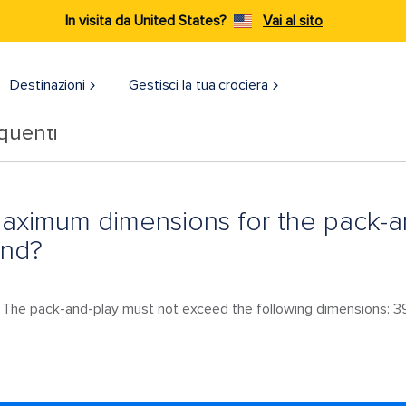
In visita da United States?
Vai al sito
Destinazioni​
Gestisci la tua crociera
quenti
aximum dimensions for the pack-an
and?
. The pack-and-play must not exceed the following dimensions: 39