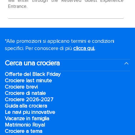
will enter through the Reserved Guest Experience
Entrance.
*Alle promozioni si applicano termini e condizioni
specifici. Per conoscere di più
clicca qui.
.
Cerca una crociera
Offerte del Black Friday
Crociere last minute
Crociere brevi​
Crociere di natale​
Crociere 2026-2027
Guida alla crociera
Le navi piu innovative
Vacanze in famiglia
Matrimonio Royal
Crociere a tema