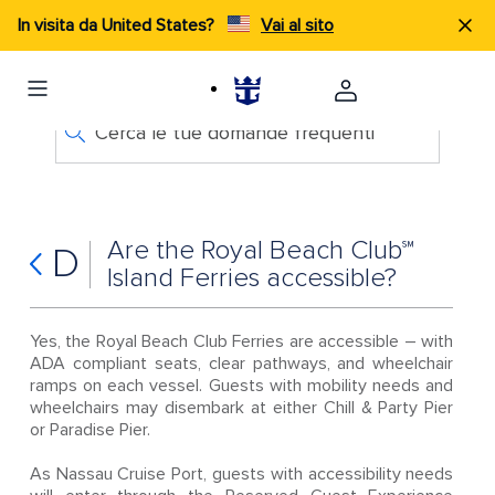
In visita da United States?
Vai al sito
Cerca le tue domande frequenti
Are the Royal Beach Club℠
D
Island Ferries accessible?
Yes, the Royal Beach Club Ferries are accessible – with
ADA compliant seats, clear pathways, and wheelchair
ramps on each vessel. Guests with mobility needs and
wheelchairs may disembark at either Chill & Party Pier
or Paradise Pier.
As Nassau Cruise Port, guests with accessibility needs