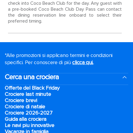
check into Coco Beach Club for the day. Any guest with
a pre-booked Coco Beach Club Day Pass can contact
the dining reservation line onboard to select their
preferred timing.
*Alle promozioni si applicano termini e condizioni
specifici. Per conoscere di più
clicca qui.
.
Cerca una crociera
Offerte del Black Friday
Crociere last minute
Crociere brevi​
Crociere di natale​
Crociere 2026-2027
Guida alla crociera
Le navi piu innovative
Vacanze in famiglia