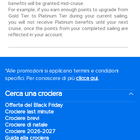
benefits will be granted mid-cruise.
For example, if you earn enough points to upgrade from
Gold Tier to Platinum Tier during your current sailing,
you will not receive Platinum benefits until your next
cruise, once the points from your completed sailing are
reflected in your account.
*Alle promozioni si applicano termini e condizioni
specifici. Per conoscere di più
clicca qui.
.
Cerca una crociera
Offerte del Black Friday
Crociere last minute
Crociere brevi​
Crociere di natale​
Crociere 2026-2027
Guida alla crociera