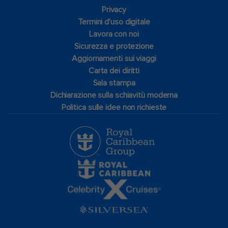
Privacy
Termini d'uso digitale
Lavora con noi
Sicurezza e protezione
Aggiornamenti sui viaggi
Carta dei diritti
Sala stampa
Dichiarazione sulla schiavitù moderna
Politica sulle idee non richieste