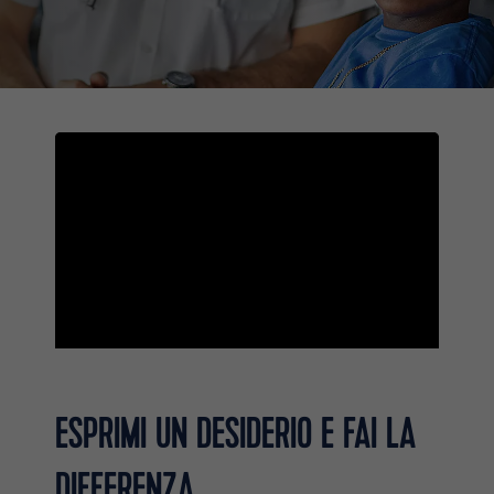
ESPRIMI UN DESIDERIO E FAI LA
DIFFERENZA