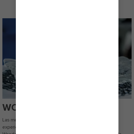
comienza la fiesta a bordo de uno
de los cruceros más nuevos.
WONDERLAND
Las mejores noches comienzan con una increíble cena y
experiencia gastronómica. Los principales chefs de