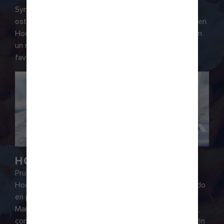
Symphony of the Seas. Deléitate con clásicos como
ostras recién traídas del mar y otros platos costeros en
Hooked Seafood℠. O, si lo prefieres, date el gusto con
un riquísimo helado o un paquete de tus dulces
favoritos en Sugar Beach℠.
HOOKED SEAFOOD℠
Prueba el verdadero sabor de Nueva Inglaterra en
Hooked Seafood℠, un local gastronómico especializado
en pescado y mariscos. Pasteles de cangrejo de
Maryland crujientes y dorados. Exquisitos sándwiches,
como el sándwich de almeja de Maryland. Ostras recién