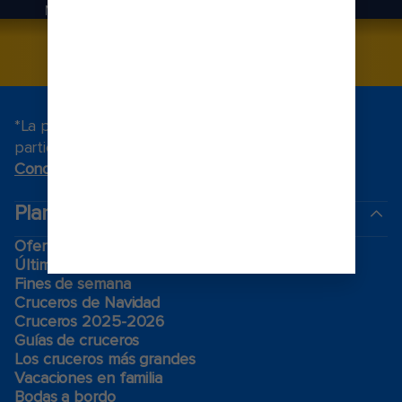
MAJESTY
RESERVAR
*La promoción cuenta con términos y condiciones
particulares. Para conocerlos, visite
Términos y
Condiciones
.
Planea tu viaje
Ofertas de Black Friday
Último momento
Fines de semana
Cruceros de Navidad
Cruceros 2025-2026
Guías de cruceros
Los cruceros más grandes
Vacaciones en familia
Bodas a bordo