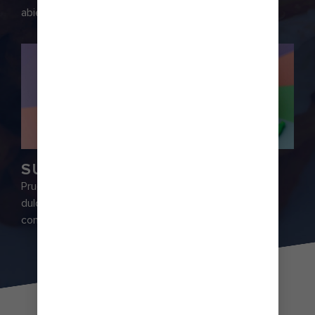
abiertas y una barra con otros de tus favoritos.
SUGAR BEACH℠
Prueba todas las golosinas que se te ocurran y otras
dulces sorpresas. Sugar Beach℠ tiene un stock
completo con todas tus golosinas favoritas.