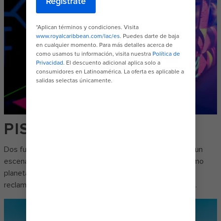
PISTOLAS LÁSER
Dos fuerzas luchan en un combate con pistolas láser en un
escenario que brilla en la oscuridad por el control del último
planeta a años luz de distancia. ¿Será tu equipo el que lo
reclamará? Apúntate y averígualo en Battle for Planet Z℠.