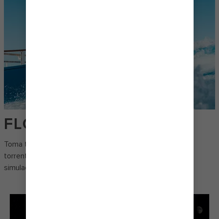
FLOWRIDER
*
Toma tu tabla y prepárate, 113.562 litros de aguas
torrentosas te esperan. El surf siempre está activo en el
simulador de surf de 12,1 metros de largo FlowRider®*.