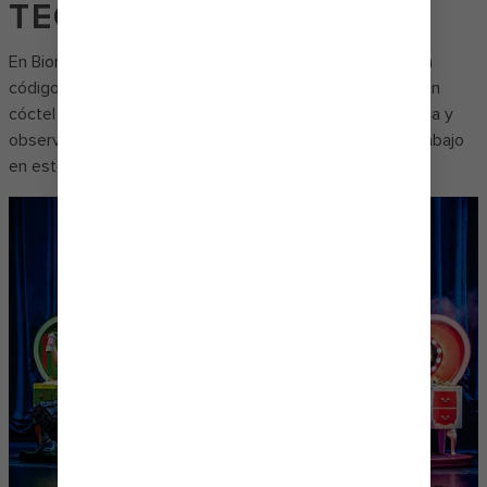
TECNOLOGÍA
En Bionic Bar, dos bármanes robóticos toman pedidos en
código binario y preparan bebidas a la perfección. Elige un
cóctel especial del menú digital o ingresa tu propia receta y
observa cómo estos rápidos mezcladores realizan su trabajo
en este bar robótico de crucero.