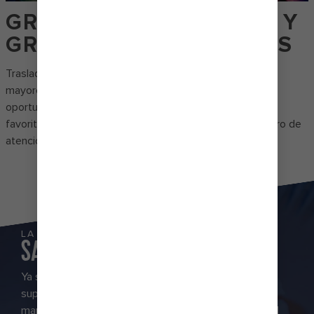
GRANDES CABELLERAS Y
GRANDES MOVIMIENTOS
Traslada tu noche a bordo a Broadway en uno de los
mayores éxitos en escena de la historia:
Hairspray
. Es la
oportunidad ideal para que disfrutes de tus canciones
favoritas mientras miras cómo Tracy Turnblad es el centro de
atención y persigue sus sueños.
LA MEJOR COMBINACIÓN
SALADO Y DULCE
Ya sea que quieras disfrutar de una cena de calidad
superior o solo tentarte con los dulces, encontrarás
maneras infinitas de complacer tu paladar a bordo del