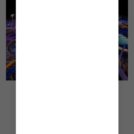
VIDA NOCTURNA DE
CRUCERO SIN LÍMITES
Con facilidad, puedes pasar tu día
con aventuras sin cesar a bordo del
Symphony of the Seas®. Solo
asegúrate de guardar energía para la
puesta del sol, porque entonces