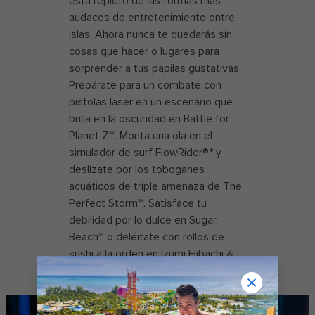
está repleto de las formas más
audaces de entretenimiento entre
islas. Ahora nunca te quedarás sin
cosas que hacer o lugares para
sorprender a tus papilas gustativas.
Prepárate para un combate con
pistolas láser en un escenario que
brilla en la oscuridad en Battle for
Planet Z℠. Monta una ola en el
simulador de surf FlowRider®* y
deslízate por los toboganes
acuáticos de triple amenaza de The
Perfect Storm℠. Satisface tu
debilidad por lo dulce en Sugar
Beach℠ o deléitate con rollos de
sushi a la orden en Izumi Hibachi &
Sushi.