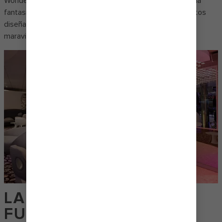
Wonderland Imaginative Cuisine atraviesan la línea entre la
fantasía y la realidad al preparar cócteles creativos y platos
diseñados para llevarte a un mundo desconocido de
maravillas.
LA COCTELERÍA SE
FUSIONA CON LA