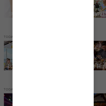
SPA Y GIMNASIO
LIVE ORCHESTRA
COMPRA
(
20
)
TODAS LOS
RESTAURANTES
EL LOCO FRESH
JOHNNY ROCKETS®
CHOPS GRI
®
(
13
)
TODAS LOS
BARES Y SALONES