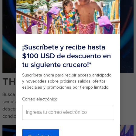
THE PERFECT STORM
Busca a alguien con quien competir y lánzate por dos
sinuosos toboganes de tres pisos repletos de giros y
descensos: Typhoon℠, Cyclone℠ y Supercell℠. Las
condiciones son perfectas para The Perfect Storm℠.