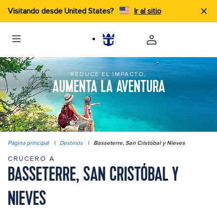
Visitando desde United States?
Ir al sitio
REDUCE EL IMPACTO,
AUMENTA LA AVENTURA
Página principal
|
Destinos
|
Basseterre, San Cristóbal y Nieves
CRUCERO A
BASSETERRE, SAN CRISTÓBAL Y
NIEVES