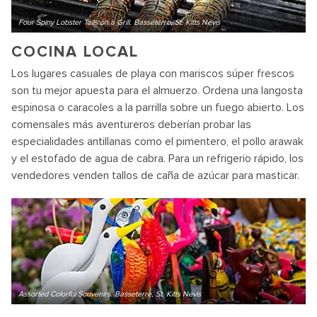
Four Spiny Lobster Tails on a Grill. Basseterre, St. Kitts Nevis
COCINA LOCAL
Los lugares casuales de playa con mariscos súper frescos
son tu mejor apuesta para el almuerzo. Ordena una langosta
espinosa o caracoles a la parrilla sobre un fuego abierto. Los
comensales más aventureros deberían probar las
especialidades antillanas como el pimentero, el pollo arawak
y el estofado de agua de cabra. Para un refrigerio rápido, los
vendedores venden tallos de caña de azúcar para masticar.
Assorted Colorful Souvenirs. Basseterre, St. Kitts Nevis