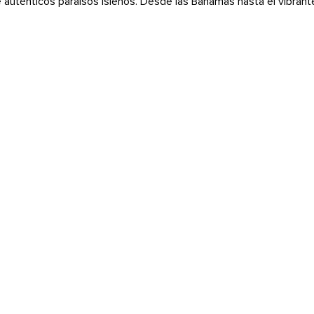
auténticos paraísos isleños. Desde las Bahamas hasta el vibrant