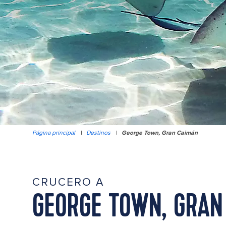
Página principal
|
Destinos
|
George Town, Gran Caimán
CRUCERO A
GEORGE TOWN, GRAN