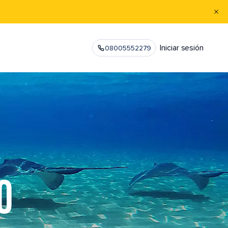
Iniciar sesión
08005552279
O