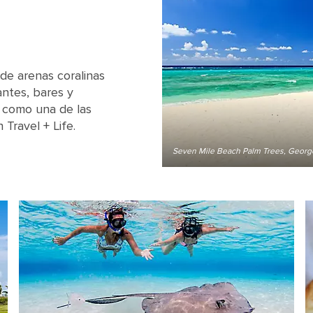
 de arenas coralinas
antes, bares y
a como una de las
Travel + Life.
Seven Mile Beach Palm Trees, Geor