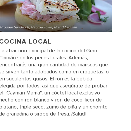
Grouper Sandwich, George Town, Grand Cayman
COCINA LOCAL
La atracción principal de la cocina del Gran
Caimán son los peces locales. Además,
encontrarás una gran cantidad de mariscos que
se sirven tanto adobados como en croquetas, o
en suculentos guisos. El ron es la bebida
elegida por todos, así que asegúrate de probar
el "Cayman Mama", un cóctel local exclusivo
hecho con ron blanco y ron de coco, licor de
plátano, triple seco, zumo de piña y un chorrito
de granadina o sirope de fresa. ¡Salud!