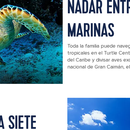
NADAR ENT
MARINAS
Toda la familia puede nave
tropicales en el Turtle Cen
del Caribe y divisar aves ex
nacional de Gran Caimán, el
Hawksbill Turtle Close-Up, George 
A SIETE