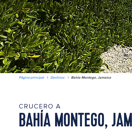
Página principal
|
Destinos
|
Bahía Montego, Jamaica
CRUCERO A
BAHÍA MONTEGO, JAM