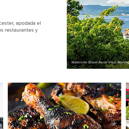
cester, apodada el
los restaurantes y
Waterside Street Aerial View, Monte