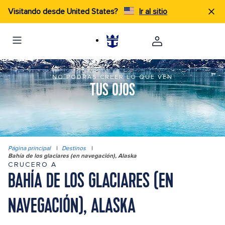
Visitando desde United States?
Ir al sitio
NO PODRÁS CREER LO QUE VEN
TUS OJOS
Página principal
|
Destinos
|
Bahía de los glaciares (en navegación), Alaska
CRUCERO A
BAHÍA DE LOS GLACIARES (EN
NAVEGACIÓN), ALASKA