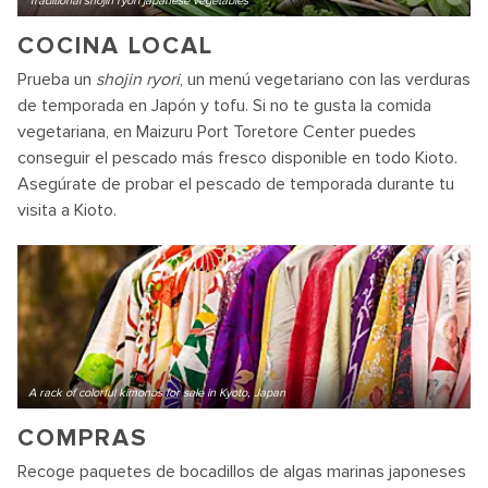
Traditional shojin ryori japanese vegetables
COCINA LOCAL
Prueba un
shojin ryori
, un menú vegetariano con las verduras
de temporada en Japón y tofu. Si no te gusta la comida
vegetariana, en Maizuru Port Toretore Center puedes
conseguir el pescado más fresco disponible en todo Kioto.
Asegúrate de probar el pescado de temporada durante tu
visita a Kioto.
A rack of colorful kimonos for sale in Kyoto, Japan
COMPRAS
Recoge paquetes de bocadillos de algas marinas japoneses