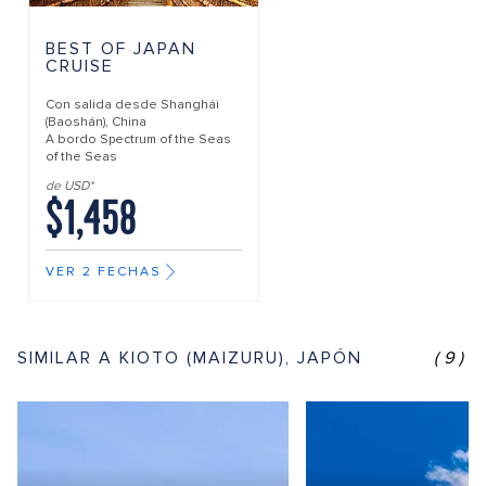
BEST OF JAPAN
CRUISE
Con salida desde
Shanghái
(Baoshán), China
A bordo
Spectrum of the Seas
of the Seas
de USD*
$1,458
VER 2 FECHAS
SIMILAR A KIOTO (MAIZURU), JAPÓN
(9)