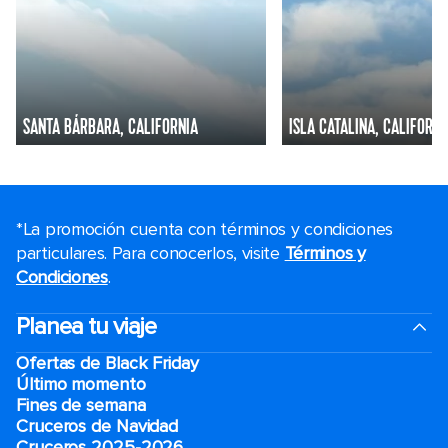
SANTA BÁRBARA, CALIFORNIA
ISLA CATALINA, CALIFORNI
*La promoción cuenta con términos y condiciones
particulares. Para conocerlos, visite
Términos y
Condiciones
.
Planea tu viaje
Ofertas de Black Friday
Último momento
Fines de semana
Cruceros de Navidad
Cruceros 2025-2026