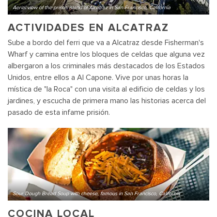
Aerial view of the prison island of Alcatraz in San Francisco, California
ACTIVIDADES EN ALCATRAZ
Sube a bordo del ferri que va a Alcatraz desde Fisherman's
Wharf y camina entre los bloques de celdas que alguna vez
albergaron a los criminales más destacados de los Estados
Unidos, entre ellos a Al Capone. Vive por unas horas la
mística de "la Roca" con una visita al edificio de celdas y los
jardines, y escucha de primera mano las historias acerca del
pasado de esta infame prisión.
Sour Dough Bread Soup with cheese, famous in San Francisco, California
COCINA LOCAL