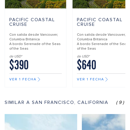
PACIFIC COASTAL
PACIFIC COASTAL
CRUISE
CRUISE
Con salida desde
Vancouver,
Con salida desde
Vancouver,
Columbia Británica
Columbia Británica
A bordo
Serenade of the Seas
A bordo
Serenade of the Seas
of the Seas
of the Seas
de USD*
de USD*
$390
$640
VER 1 FECHA
VER 1 FECHA
SIMILAR A SAN FRANCISCO, CALIFORNIA
(9)