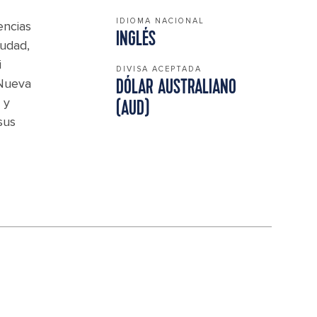
IDIOMA NACIONAL
encias
INGLÉS
iudad,
i
DIVISA ACEPTADA
 Nueva
DÓLAR AUSTRALIANO
 y
(AUD)
sus