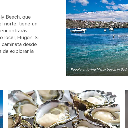
nly Beach, que
l norte, tiene un
o encontrarás
 local, Hugo's. Si
La caminata desde
 de explorar la
People enjoying Manly beach in Sydne