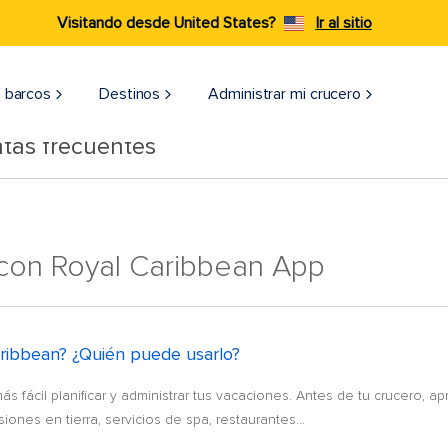
Visitando desde United States?
Ir al sitio
 barcos
Destinos
Administrar mi crucero
tas frecuentes
 con Royal Caribbean App
aribbean? ¿Quién puede usarlo?
 fácil planificar y administrar tus vacaciones. Antes de tu crucero, a
ones en tierra, servicios de spa, restaurantes...