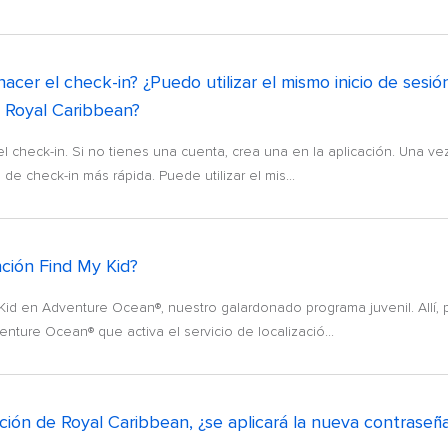
cer el check-in? ¿Puedo utilizar el mismo inicio de sesi
de Royal Caribbean?
 check-in. Si no tienes una cuenta, crea una en la aplicación. Una vez
e check-in más rápida. Puede utilizar el mis...
nción Find My Kid?
y Kid en Adventure Ocean®, nuestro galardonado programa juvenil. Allí, 
ure Ocean® que activa el servicio de localizació...
ción de Royal Caribbean, ¿se aplicará la nueva contraseña