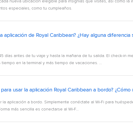
ada nueva ubicación elegible para insignias que visites, así como la in
entos especiales, como tu cumpleaños.
 aplicación de Royal Caribbean? ¿Hay alguna diferencia si
5 días antes de tu viaje y hasta la mañana de tu salida. El check-in m
tiempo en la terminal y más tiempo de vacaciones. ...
para usar la aplicación Royal Caribbean a bordo? ¿Cómo 
 la aplicación a bordo. Simplemente conéctate al Wi-Fi para huéspedes 
orma más sencilla es conectarse al Wi-F...