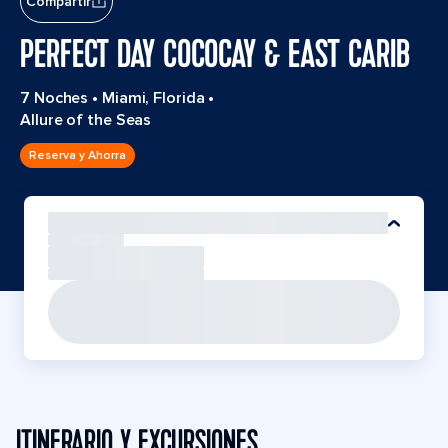
Compartir
PERFECT DAY COCOCAY & EAST CARIB
7 Noches
•
Miami, Florida
•
Allure of the Seas
Reserva y Ahorra
ITINERARIO Y EXCURSIONES