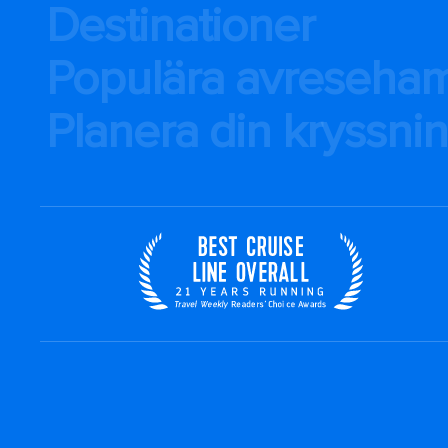
Destinationer
Populära avreseha
Planera din kryssni