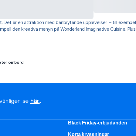
t. Det är en attraktion med banbrytande upplevelser – till exemp
xempell den kreativa menyn på Wonderland Imaginative Cuisine. Plus
teter ombord
, vänligen se
här.
.
Black Friday-erbjudanden
Korta kryssningar