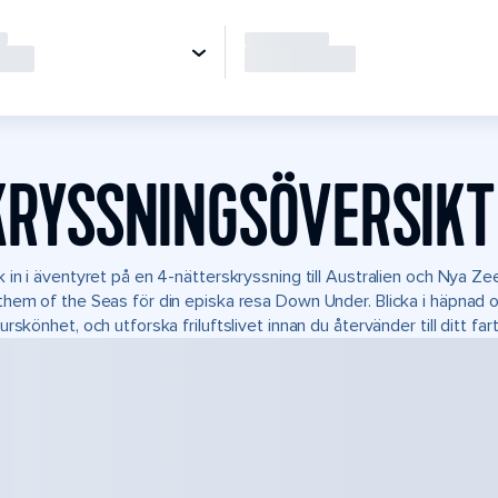
KRYSSNINGSÖVERSIKT
 in i äventyret på en 4-nätterskryssning till Australien och Nya Z
hem of the Seas för din episka resa Down Under. Blicka i häpnad 
urskönhet, och utforska friluftslivet innan du återvänder till ditt far