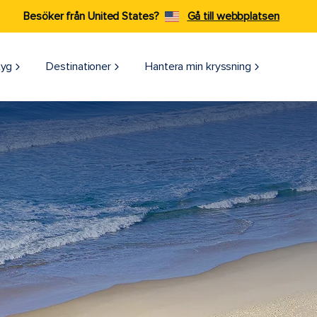
Besöker från United States?
Gå till webbplatsen
tyg
Destinationer
Hantera min kryssning