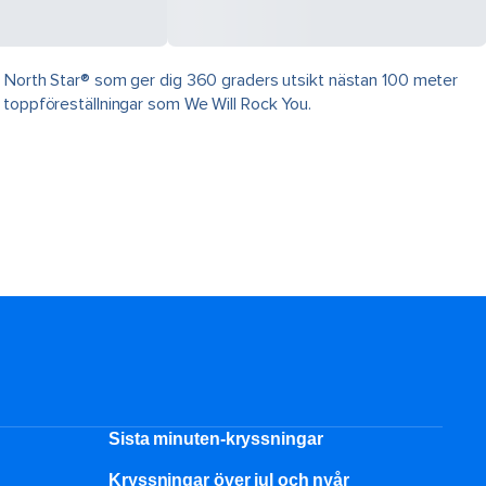
el North Star® som ger dig 360 graders utsikt nästan 100 meter
 toppföreställningar som We Will Rock You.
Sista minuten-kryssningar
Kryssningar över jul och nyår