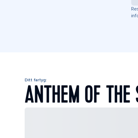
Res
inf
Ditt fartyg:
ANTHEM OF THE 