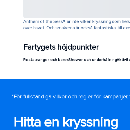
Anthem of the Seas® är inte vilken kryssning som hels
över havet. Och smakerna är också fantastiska, till e
Fartygets höjdpunkter
Restauranger och barer
Shower och underhållning
Aktivi
*För fullständiga villkor och regler för kampanjer
Hitta en kryssning