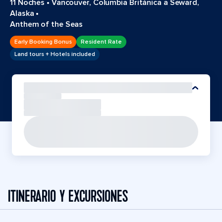
11 Noches
•
Vancouver, Columbia Británica a Seward,
Alaska
•
Anthem of the Seas
Early Booking Bonus
Resident Rate
Land tours + Hotels included
ITINERARIO Y EXCURSIONES