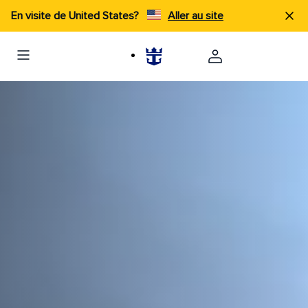
En visite de United States?
Aller au site