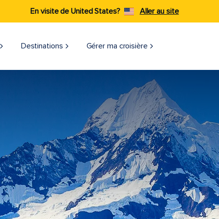
En visite de United States?
Aller au site
Destinations
Gérer ma croisière​