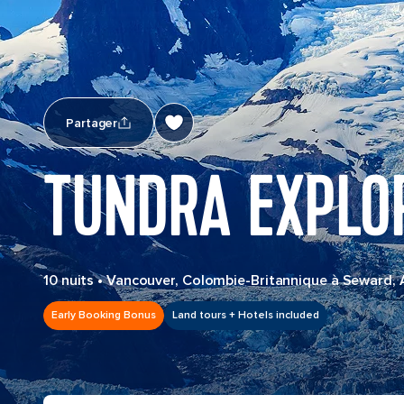
Partager
TUNDRA EXPLOR
10 nuits
•
Vancouver, Colombie-Britannique à Seward, 
Early Booking Bonus
Land tours + Hotels included