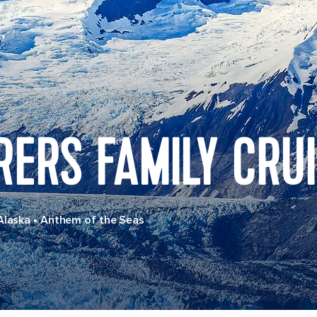
ERS FAMILY CRU
Alaska
•
Anthem of the Seas